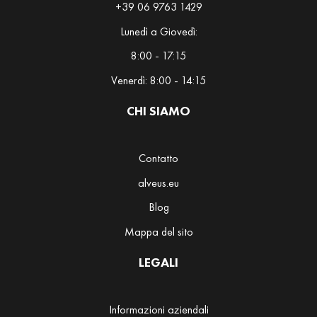
+39 06 9763 1429
h
Lunedì a Giovedì:
T
8:00 - 17:15
i
s
Venerdì: 8:00 - 14:15
a
n
CHI SIAMO
e
Contatto
M
a
alveus.eu
t
Blog
e
Mappa del sito
M
a
LEGALI
t
c
h
Informazioni aziendali