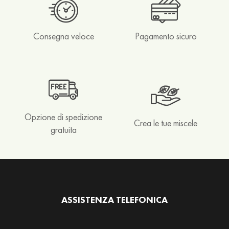
t
t
a
Consegna veloce
Pagamento sicuro
R
o
o
i
b
o
Opzione di spedizione
s
Crea le tue miscele
gratuita
&
H
o
n
e
y
ASSISTENZA TELEFONICA
b
u
s