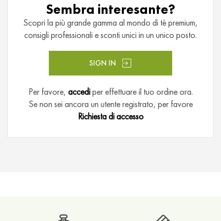
è
Sembra interesante?
P
Scopri la più grande gamma al mondo di tè premium,
u
consigli professionali e sconti unici in un unico posto.
E
r
h
SIGN IN
M
Per favore,
accedi
per effettuare il tuo ordine ora.
i
Se non sei ancora un utente registrato, per favore
s
Richiesta di accesso
c
e
l
e
d
i
f
r
u