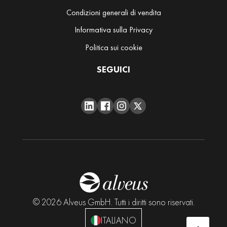
a
Condizioni generali di vendita
E
Informativa sulla Privacy
s
Politica sui cookie
c
l
SEGUICI
u
s
i
v
i
Spezie
Accessori
B
© 2026 Alveus GmbH. Tutti i diritti sono riservati.
u
ITALIANO
s