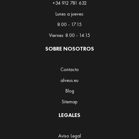
+34 912 781 632
y
b
Lunes a jueves:
u
8:00 - 17:15
s
h
Viernes: 8:00 - 14:15
T
SOBRE NOSOTROS
i
s
a
Contacto
n
alveus.eu
a
s
Blog
Sitemap
M
a
LEGALES
t
e
Aviso Legal