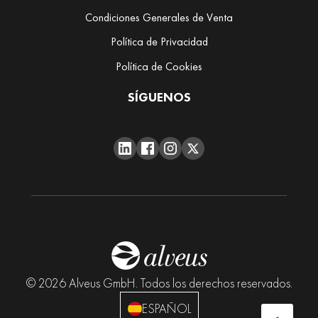
M
Condiciones Generales de Venta
a
t
Política de Privacidad
c
Política de Cookies
h
a
SÍGUENOS
T
é
s
e
x
c
l
u
s
i
© 2026 Alveus GmbH. Todos los derechos reservados.
v
o
ESPAÑOL