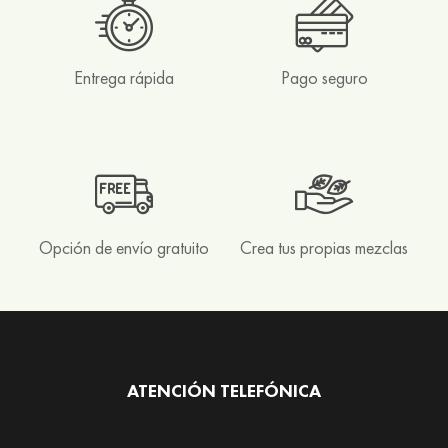
e
f
r
u
Entrega rápida
Pago seguro
t
a
s
R
o
o
Opción de envío gratuito
Crea tus propias mezclas
i
b
o
s
y
h
ATENCIÓN TELEFÓNICA
o
n
e