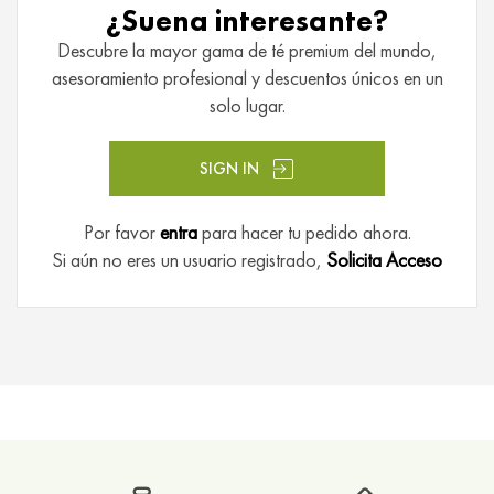
T
¿Suena interesante?
é
Descubre la mayor gama de té premium del mundo,
p
asesoramiento profesional y descuentos únicos en un
u
solo lugar.
e
r
h
SIGN IN
I
Por favor
entra
para hacer tu pedido ahora.
n
Si aún no eres un usuario registrado,
Solicita Acceso
f
u
s
i
o
n
e
s
d