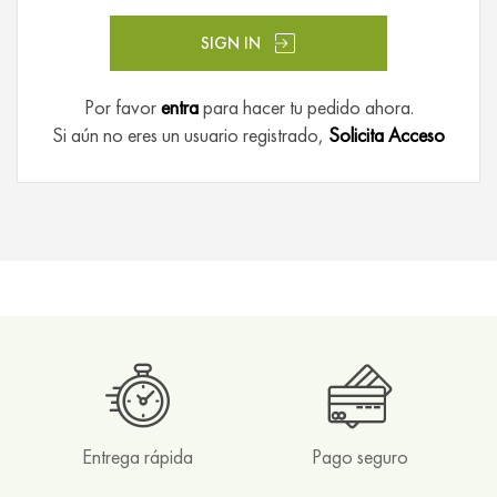
e
f
SIGN IN
r
u
t
Por favor
entra
para hacer tu pedido ahora.
a
Si aún no eres un usuario registrado,
Solicita Acceso
s
R
o
o
i
b
o
s
y
h
o
Entrega rápida
Pago seguro
n
e