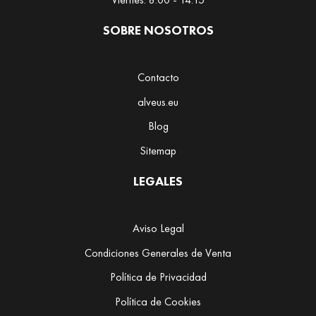
M
a
SOBRE NOSOTROS
t
c
h
Contacto
a
alveus.eu
T
Blog
é
Sitemap
s
e
LEGALES
x
c
l
Aviso Legal
u
s
Condiciones Generales de Venta
i
Política de Privacidad
v
o
Política de Cookies