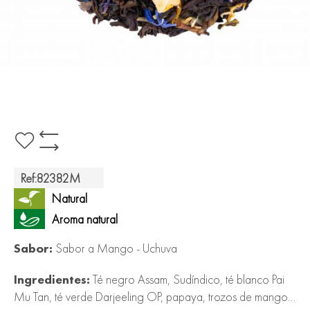
T
é
b
l
a
n
c
Añadir
Añadir
o
a
para
la
comparar
T
Ref:
82382M
Lista
é
Natural
de
o
Aroma natural
o
Deseos
l
Sabor:
Sabor a Mango - Uchuva
o
n
Ingredientes:
Té negro Assam, Sudíndico, té blanco Pai
g
Mu Tan, té verde Darjeeling OP, papaya, trozos de mango,