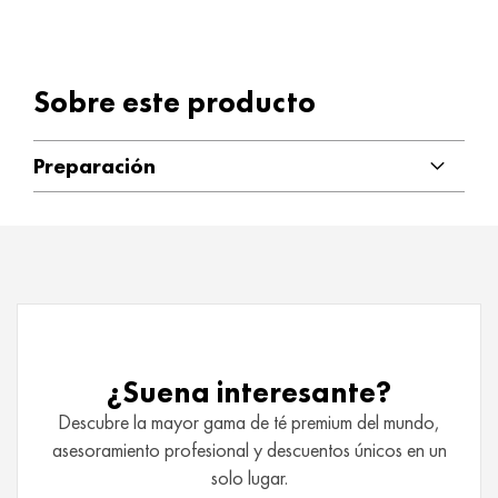
aroma natural, aroma natural de naranja, aronia, caléndula,
T
aciano, mango. Mezcla premium con ingredientes de cultivo
é
sostenible y aromas naturales.
p
u
Sobre este producto
e
r
Preparación
h
I
n
f
u
s
i
o
¿Suena interesante?
n
Descubre la mayor gama de té premium del mundo,
e
s
asesoramiento profesional y descuentos únicos en un
d
solo lugar.