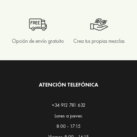
y
b
u
s
h
Opción de envío gratuito
Crea tus propias mezclas
T
i
s
a
n
a
ATENCIÓN TELEFÓNICA
s
M
+34 912 781 632
a
Lunes a jueves:
t
e
8:00 - 17:15
Viernes: 8:00 - 14:15